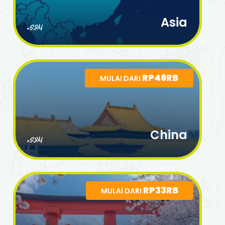
Asia
eSIM
RP46RB
MULAI DARI
China
eSIM
RP33RB
MULAI DARI