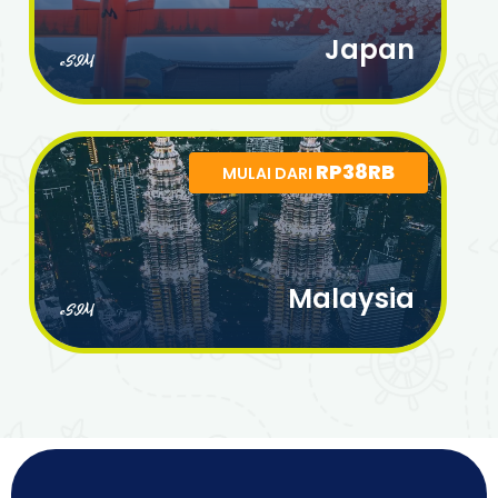
Japan
eSIM
RP38RB
MULAI DARI
Malaysia
eSIM