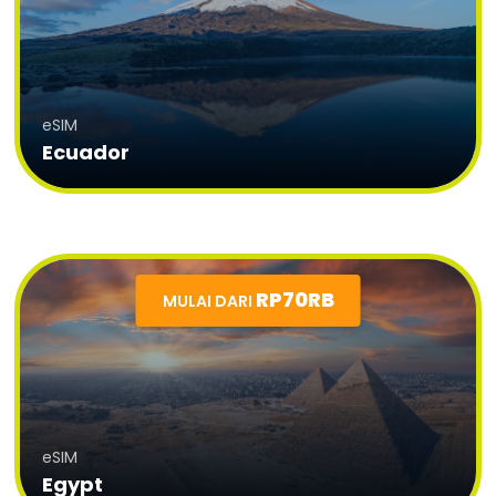
eSIM
Ecuador
RP70RB
MULAI DARI
eSIM
Egypt