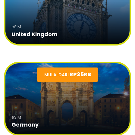
eSIM
United Kingdom
RP35RB
MULAI DARI
eSIM
Germany