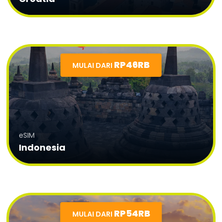
RP46RB
MULAI DARI
eSIM
Indonesia
RP54RB
MULAI DARI