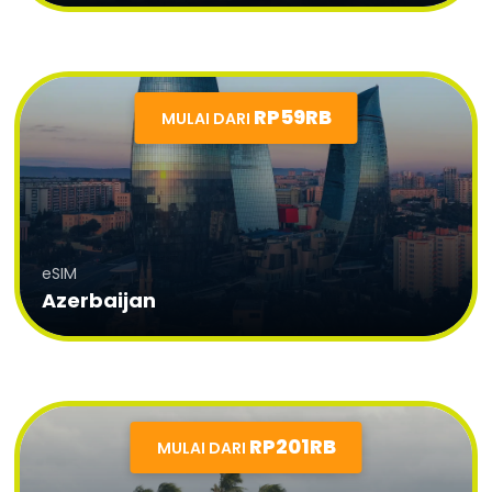
RP59RB
MULAI DARI
eSIM
Azerbaijan
RP201RB
MULAI DARI