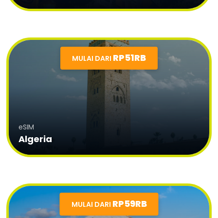
RP51RB
MULAI DARI
eSIM
Algeria
RP59RB
MULAI DARI