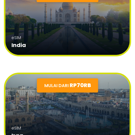
eSIM
India
RP70RB
MULAI DARI
eSIM