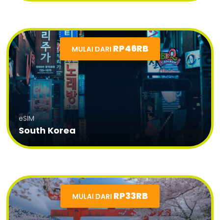
RP46RB
MULAI DARI
eSIM
South Korea
RP33RB
MULAI DARI