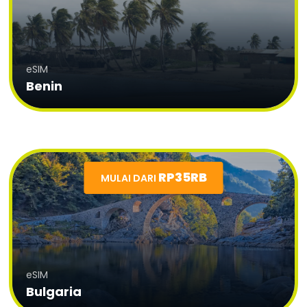
eSIM
Benin
RP35RB
MULAI DARI
eSIM
Bulgaria