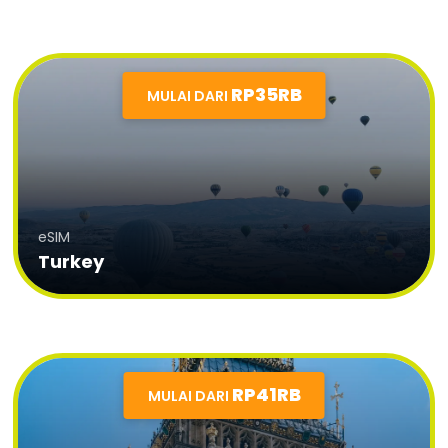
RP35RB
MULAI DARI
eSIM
Turkey
RP41RB
MULAI DARI