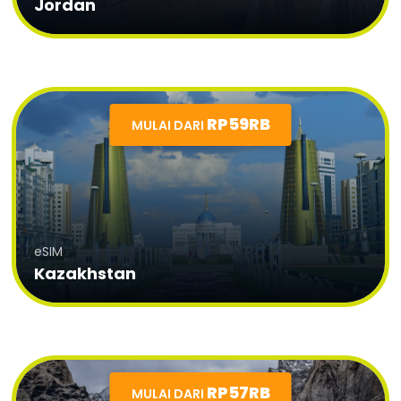
Jordan
RP59RB
MULAI DARI
eSIM
Kazakhstan
RP57RB
MULAI DARI