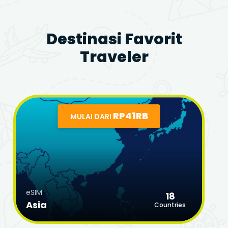
Destinasi Favorit
Traveler
RP41RB
MULAI DARI
eSIM
18
Asia