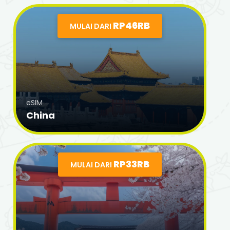
RP46RB
MULAI DARI
eSIM
China
RP33RB
MULAI DARI