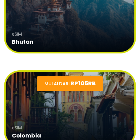
eSIM
Bhutan
RP105RB
MULAI DARI
eSIM
Colombia