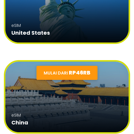
eSIM
United States
RP46RB
MULAI DARI
eSIM
China