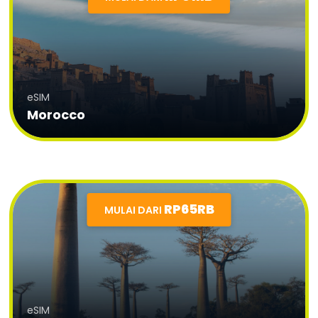
eSIM
Morocco
RP65RB
MULAI DARI
eSIM