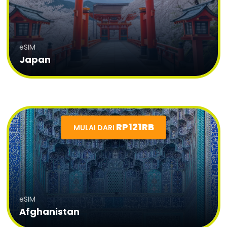
eSIM
Japan
RP121RB
MULAI DARI
eSIM
Afghanistan