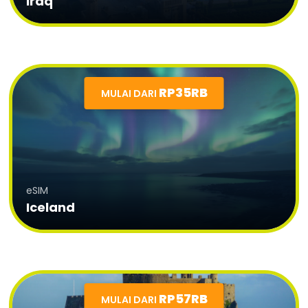
Iraq
RP35RB
MULAI DARI
eSIM
Iceland
RP57RB
MULAI DARI