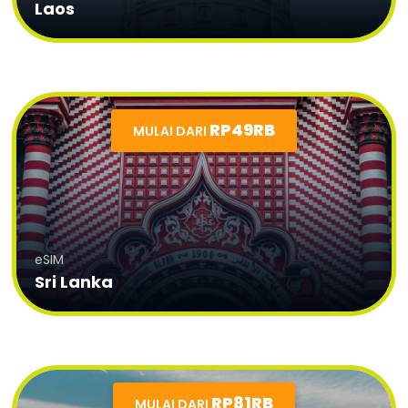
Laos
RP49RB
MULAI DARI
eSIM
Sri Lanka
RP81RB
MULAI DARI