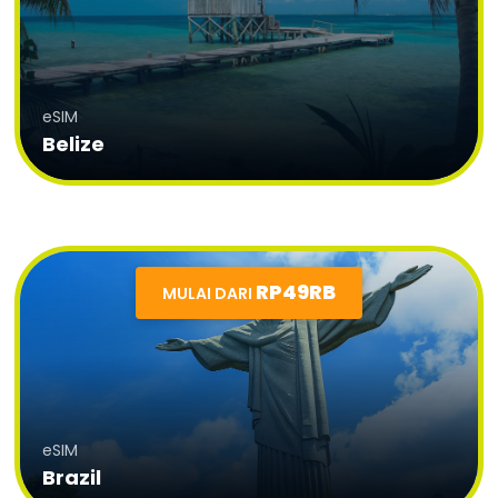
eSIM
Belize
RP49RB
MULAI DARI
eSIM
Brazil