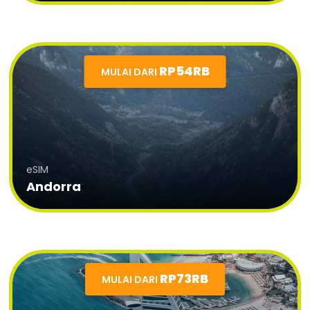
RP54RB
MULAI DARI
eSIM
Andorra
RP73RB
MULAI DARI