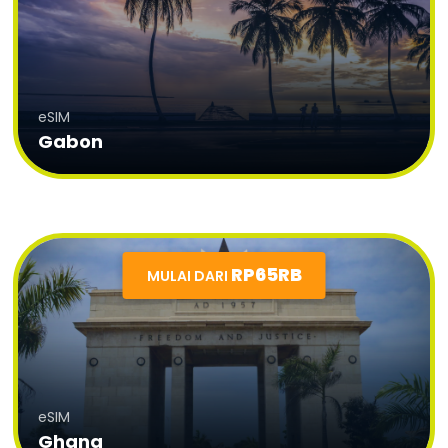
eSIM
Gabon
RP65RB
MULAI DARI
eSIM
Ghana