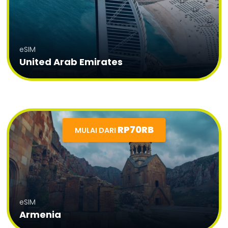
eSIM
United Arab Emirates
RP70RB
MULAI DARI
eSIM
Armenia