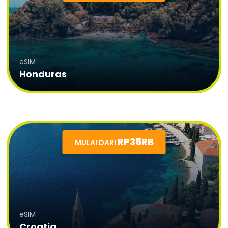
eSIM
Honduras
RP35RB
MULAI DARI
eSIM
Croatia