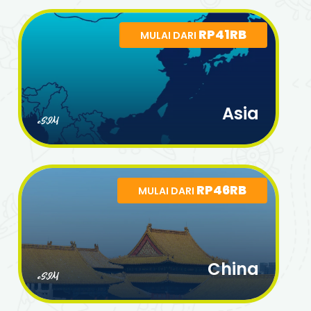
RP41RB
MULAI DARI
Asia
eSIM
RP46RB
MULAI DARI
China
eSIM