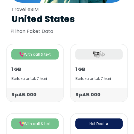
Travel eSIM
United States
Pilihan Paket Data
With call & text
1 GB
1 GB
Berlaku untuk 7 hari
Berlaku untuk 7 hari
Rp46.000
Rp49.000
With call & text
Hot Deal 🔥