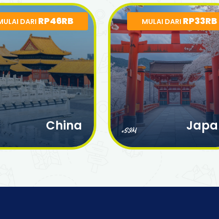
RP46RB
RP33RB
MULAI DARI
MULAI DARI
China
Japa
eSIM