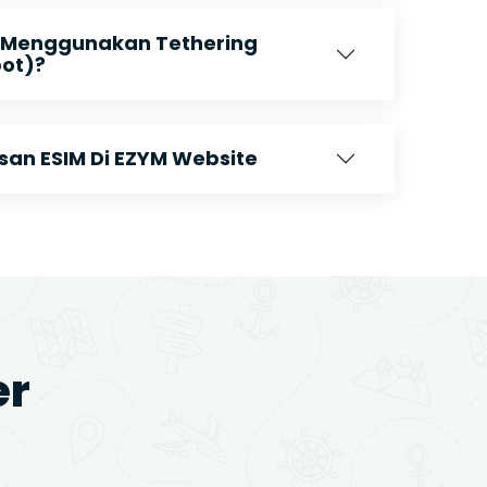
 Menggunakan Tethering
pot)?
n ESIM Di EZYM Website
er