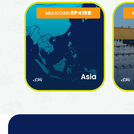
RP41RB
MULAI DARI
Asia
eSIM
eSIM