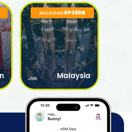
RP38RB
MULAI DARI
n
Malaysia
eSIM