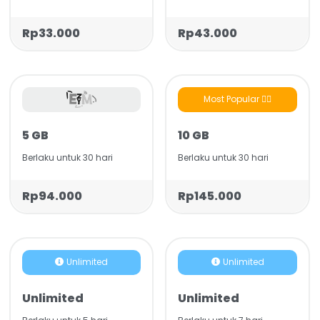
Rp33.000
Rp43.000
Most Popular 👍🏻
5 GB
10 GB
Berlaku untuk 30 hari
Berlaku untuk 30 hari
Rp94.000
Rp145.000
Unlimited
Unlimited
Unlimited
Unlimited