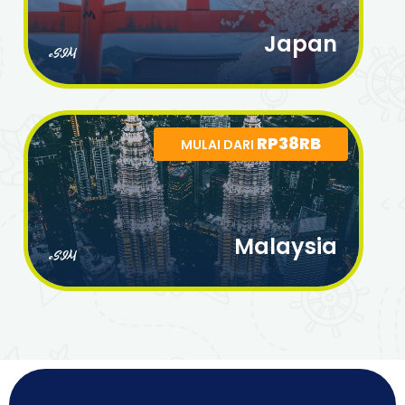
Japan
eSIM
RP38RB
MULAI DARI
Malaysia
eSIM