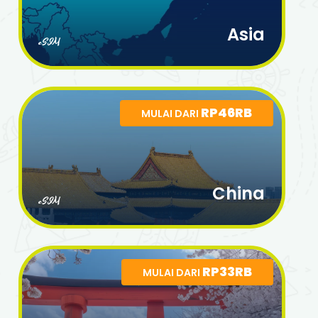
Asia
eSIM
RP46RB
MULAI DARI
China
eSIM
RP33RB
MULAI DARI