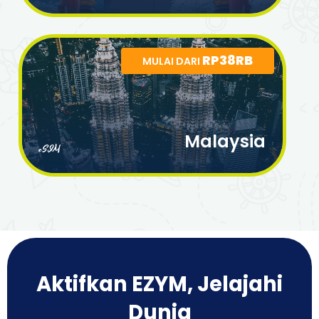
RP38RB
MULAI DARI
Malaysia
eSIM
Aktifkan EZYM, Jelajahi
Dunia