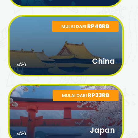
RP46RB
MULAI DARI
China
eSIM
RP33RB
MULAI DARI
Japan
eSIM