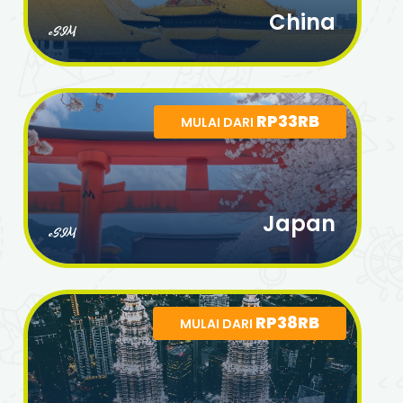
China
eSIM
RP33RB
MULAI DARI
Japan
eSIM
RP38RB
MULAI DARI