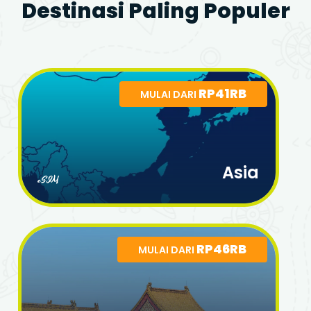
Destinasi Paling Populer
RP41RB
MULAI DARI
Asia
eSIM
RP46RB
MULAI DARI