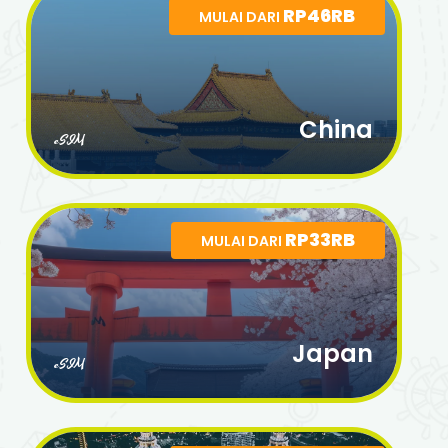
RP46RB
MULAI DARI
China
eSIM
RP33RB
MULAI DARI
Japan
eSIM