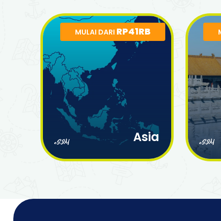
RP41RB
MULAI DARI
Asia
eSIM
eSIM