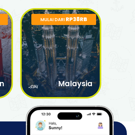
RP38RB
MULAI DARI
n
Malaysia
eSIM