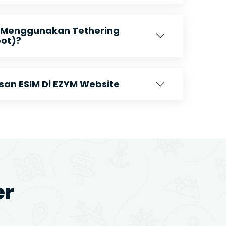
 Menggunakan Tethering
pot)?
n ESIM Di EZYM Website
er