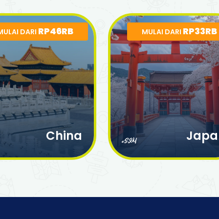
RP46RB
RP33RB
MULAI DARI
MULAI DARI
China
Japa
eSIM