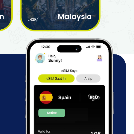
n
Malaysia
eSIM