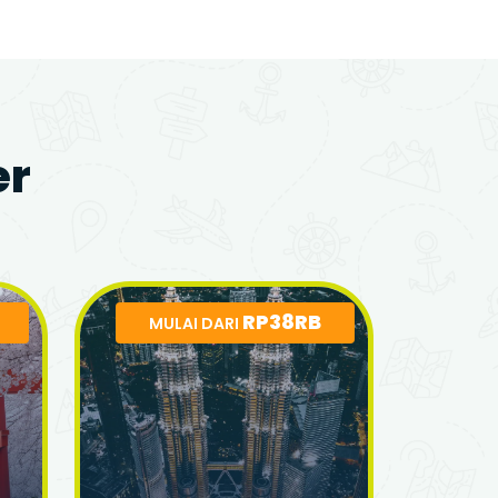
er
RP38RB
MULAI DARI