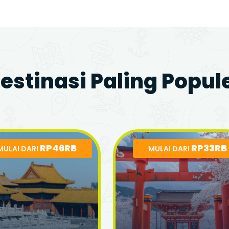
estinasi Paling Popul
RP46RB
RP33RB
MULAI DARI
MULAI DARI