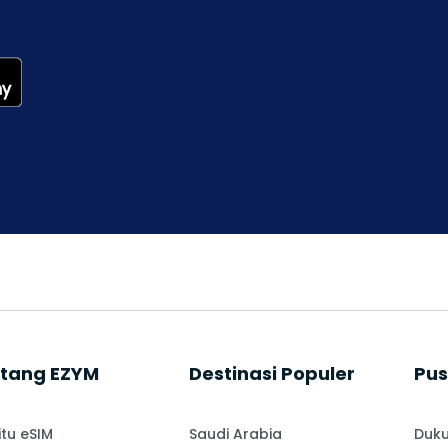
tang EZYM
⁠Destinasi Populer
Pus
itu eSIM
Saudi Arabia
Duku