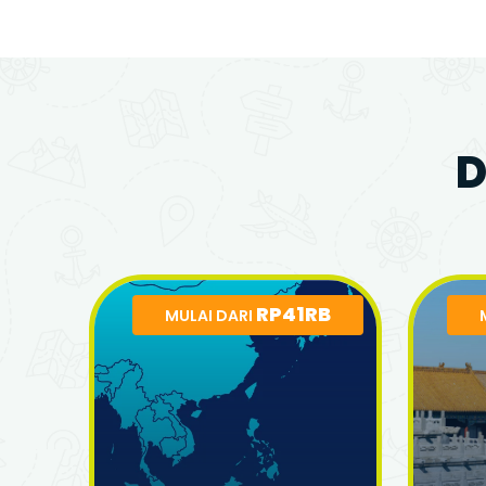
D
RP41RB
MULAI DARI