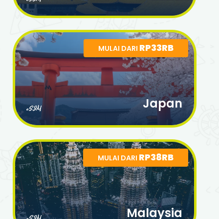
RP33RB
MULAI DARI
Japan
eSIM
RP38RB
MULAI DARI
Malaysia
eSIM