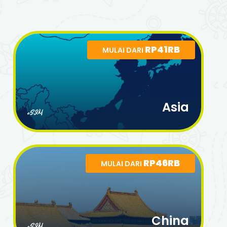
RP41RB
MULAI DARI
Asia
eSIM
RP46RB
MULAI DARI
China
eSIM