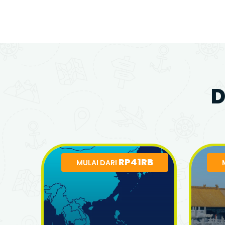
D
RP41RB
MULAI DARI