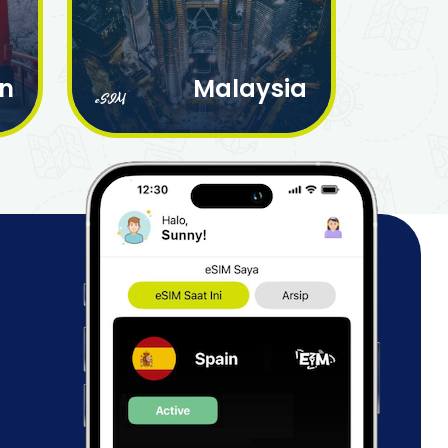
n
Malaysia
eSIM