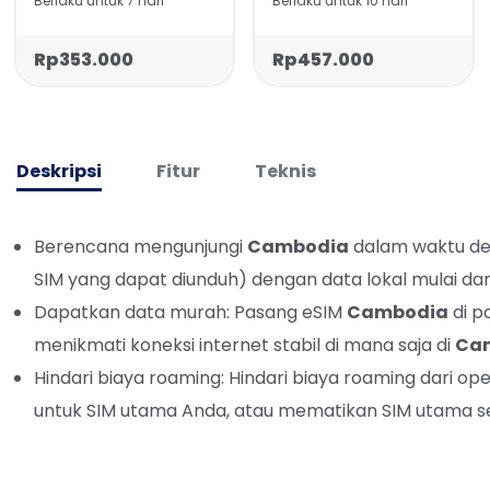
Berlaku untuk 7 hari
Berlaku untuk 10 hari
Rp353.000
Rp457.000
Deskripsi
Fitur
Teknis
Berencana mengunjungi
Cambodia
dalam waktu de
SIM yang dapat diunduh) dengan data lokal mulai da
Dapatkan data murah: Pasang eSIM
Cambodia
di p
menikmati koneksi internet stabil di mana saja di
Ca
Hindari biaya roaming: Hindari biaya roaming dari
untuk SIM utama Anda, atau mematikan SIM utama se