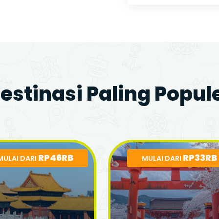
estinasi Paling Popul
RP46RB
RP33RB
MULAI DARI
MULAI DARI