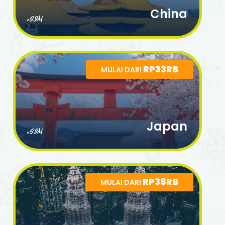
China
eSIM
RP33RB
MULAI DARI
Japan
eSIM
RP38RB
MULAI DARI