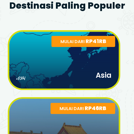
Destinasi Paling Populer
RP41RB
MULAI DARI
Asia
eSIM
RP46RB
MULAI DARI