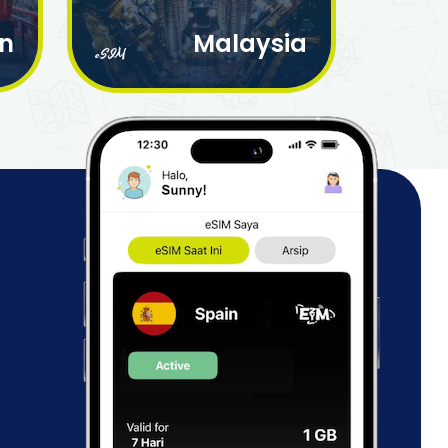
n
Malaysia
eSIM