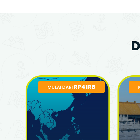
D
RP41RB
MULAI DARI