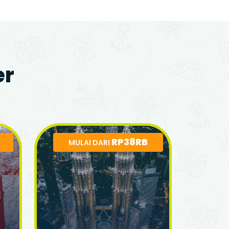
er
RP38RB
MULAI DARI