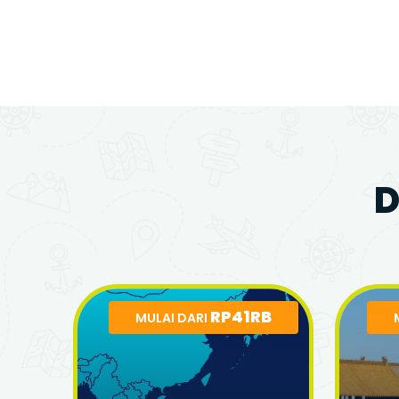
D
RP41RB
MULAI DARI