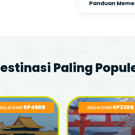
Panduan Memesa
estinasi Paling Popul
RP46RB
RP33RB
MULAI DARI
MULAI DARI