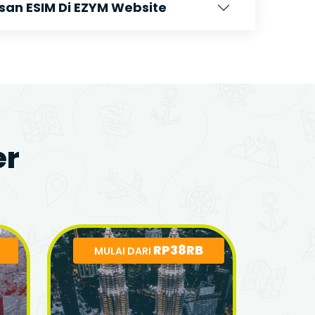
n ESIM Di EZYM Website
er
RP38RB
MULAI DARI