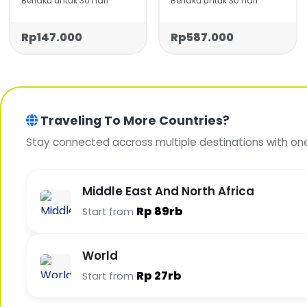
Berlaku untuk 30 hari
Berlaku untuk 30 hari
Rp147.000
Rp587.000
Traveling To More Countries?
Stay connected accross multiple destinations with on
Middle East And North Africa
Rp 89rb
Start from
World
Rp 27rb
Start from