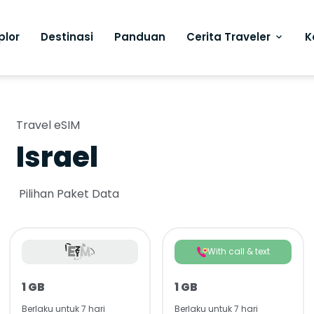
plor
Destinasi
Panduan
Cerita Traveler
K
Travel eSIM
Israel
Pilihan Paket Data
With call & text
1 GB
1 GB
Berlaku untuk 7 hari
Berlaku untuk 7 hari