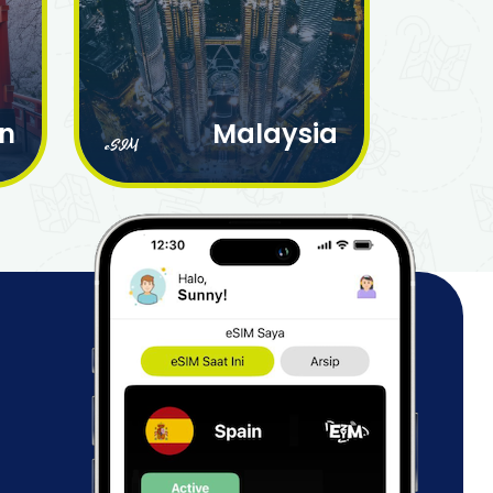
n
Malaysia
eSIM