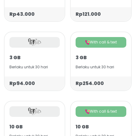
Rp43.000
Rp121.000
With call & text
3 GB
3 GB
Berlaku untuk 30 hari
Berlaku untuk 30 hari
Rp94.000
Rp254.000
With call & text
10 GB
10 GB