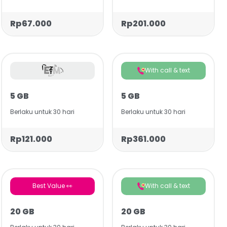
Rp67.000
Rp201.000
With call & text
5 GB
5 GB
Berlaku untuk 30 hari
Berlaku untuk 30 hari
Rp121.000
Rp361.000
Best Value 👀
With call & text
20 GB
20 GB