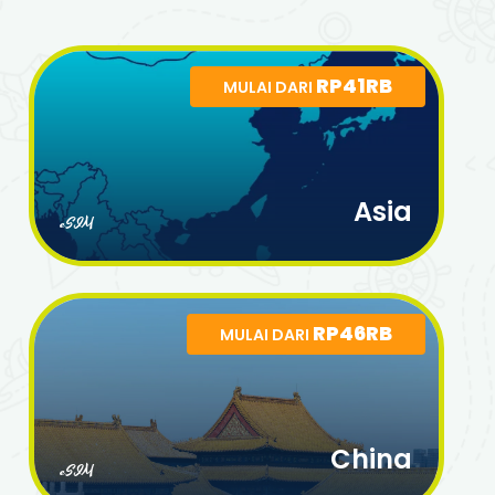
RP41RB
MULAI DARI
Asia
eSIM
RP46RB
MULAI DARI
China
eSIM