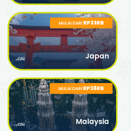
RP33RB
MULAI DARI
Japan
eSIM
RP38RB
MULAI DARI
Malaysia
eSIM